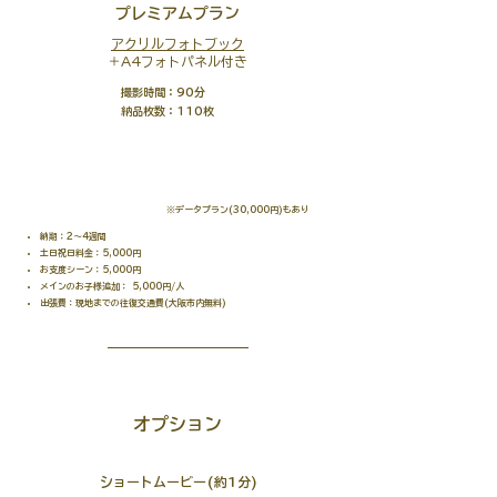
プレミアムプラン
アクリルフォトブック
＋A4フォトパネル付き
撮影時間：90分
納品枚数：110枚
95,000円(税込)
※データプラン(30,000円)もあり
納期：2〜4週間
土日祝日料金：5,000円
お支度シーン：5,000円
メインのお子様追加： 5,000円/人
出張費：現地までの往復交通費(大阪市内無料)
オプション
ショートムービー(約1分)