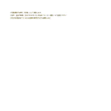
＋15,000円(税込)
※写真撮影の合間に「記録」として撮影します
※音声、過去の動画、文字入れを行いたい場合は「ムービー撮影」をご依頼ください
※BGMは著作権フリーまたは商用利用可のものを使用します
ご予約はこちら
お問い合わせはこちら
大切な思い出を未来へ残すお手伝いをさせていだだきます。