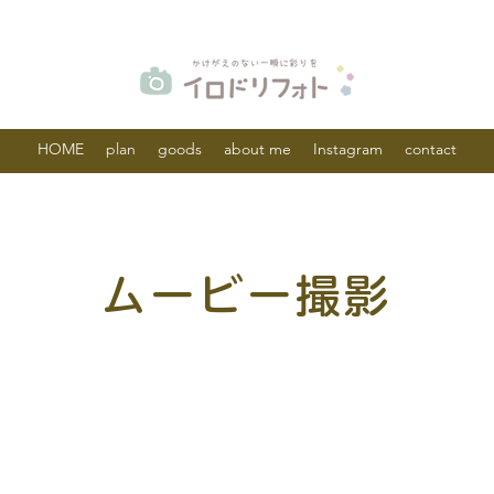
HOME
plan
goods
about me
Instagram
contact
ムービー撮影